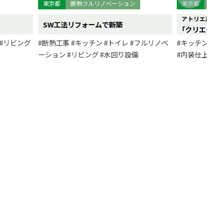
東京都
断熱フルリノベーション
東京都
フル
アトリエ系設
SW工法リフォームで新築
｢クリエイテ
#リビング
#断熱工事
#キッチン
#トイレ
#フルリノベ
#キッチン
#
ーション
#リビング
#水回り設備
#内装仕上
#