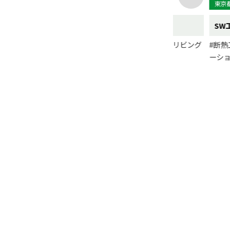
ション
東京都
フルリノベーション
東京都
アトリエ系設計事務所とタッグ
築
SW
｢クリエイティブリフォーム｣
イレ
#フルリノベ
#キッチン
#フルリノベーション
#リビング
#断熱
回り設備
#内装仕上
#水回り設備
ーショ