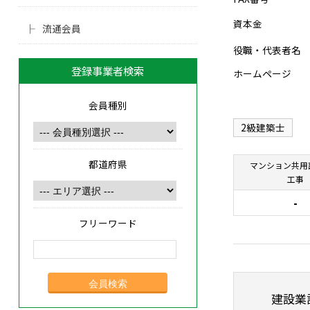
資本金
流通会員
役職・代表者名
登録事業者検索
ホームページ
会員種別
2級建築士
都道府県
マンション共用
工事
-
フリーワード
建設業