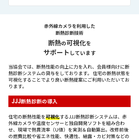
赤外線カメラを利用した
断熱診断技術
断熱
可視化
の
を
サポート
しています
当協会では、断熱性能の向上に力を入れ、会員様向けに断
熱診断システムの貸与をしております。
住宅の断熱状態を
可視化することでより良い断熱提案にご利用いただいてお
ります。
断熱診断の導入
JJJ
住宅の断熱性能を
可視化
するJJJ断熱診断システムは、赤
外線カメラや温度センサーと独自開発ソフトを組み合わ
せ、現場で熱貫流率（U値）を実測＆自動算出。改修前後
の燃費比較や省エネ性能、快適性、結露・カビ対策などの