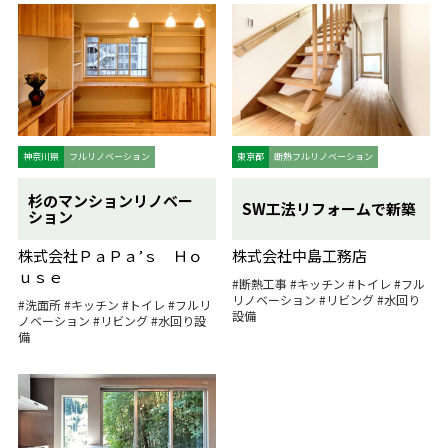
神奈川県
フルリノベーション
東京都
断熱フルリノベーション
杉のマンションリノベー
SW工法リフォームで新築
ション
株式会社ＰａＰａ’ｓ Ｈｏ
株式会社中島工務店
ｕｓｅ
#断熱工事
#キッチン
#トイレ
#フル
リノベーション
#リビング
#水回り
#洗面所
#キッチン
#トイレ
#フルリ
設備
ノベーション
#リビング
#水回り設
備