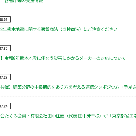
震 各省庁等の支援情報
08.06
8年熊本地震に関する悪質商法（点検商法）にご注意ください
07.30
】令和8年熊本地震に伴なう災害にかかるメーカーの対応について
07.29
協共催】建築分野の中長期的なあり方を考える連続シンポジウム「予見
07.24
会たくみ会員・有限会社田中住建（代表 田中芳幸様）が「東京都省エ