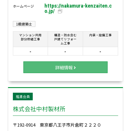
https://nakamura-kenzaiten.c
ホームページ
o.jp/
1級建築士
マンション共用
構造・防水含む
内装・設備工事
部分修繕工事
戸建てリフォー
ム工事
-
-
-
詳細情報
推進会員
株式会社中村製材所
〒192-0914 東京都八王子市片倉町２２２０