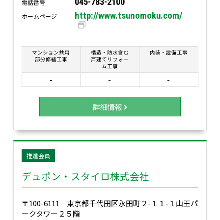
045-783-2100
電話番号
http://www.tsunomoku.com/
ホームページ
マンション共用
構造・防水含む
内装・設備工事
部分修繕工事
戸建てリフォー
ム工事
-
-
-
詳細情報
推進会員
デュポン・スタイロ株式会社
〒100-6111 東京都千代田区永田町２-１１-１山王パ
ークタワー２５階