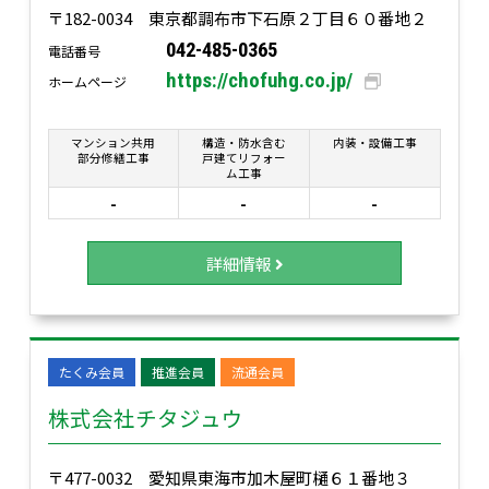
〒182-0034 東京都調布市下石原２丁目６０番地２
042-485-0365
電話番号
https://chofuhg.co.jp/
ホームページ
マンション共用
構造・防水含む
内装・設備工事
部分修繕工事
戸建てリフォー
ム工事
-
-
-
詳細情報
たくみ会員
推進会員
流通会員
株式会社チタジュウ
〒477-0032 愛知県東海市加木屋町樋６１番地３