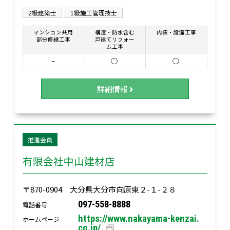
2級建築士
1級施工管理技士
マンション共用
構造・防水含む
内装・設備工事
部分修繕工事
戸建てリフォー
ム工事
-
○
○
詳細情報
推進会員
有限会社中山建材店
〒870-0904 大分県大分市向原東２-１-２８
097-558-8888
電話番号
https://www.nakayama-kenzai.
ホームページ
co.jp/