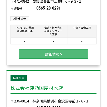
〒471-0842 愛知県豊田市土橋町６-９３-１
0565-28-0291
電話番号
2級建築士
マンション共用
構造・防水含む
内装・設備工事
部分修繕工事
戸建てリフォー
ム工事
-
-
-
詳細情報
推進会員
株式会社津乃国屋材木店
〒236-0014 神奈川県横浜市金沢区寺前１-８-１