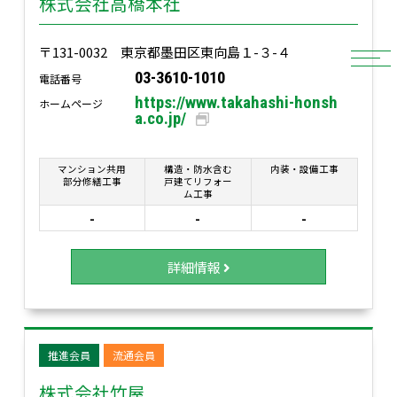
株式会社高橋本社
〒131-0032 東京都墨田区東向島１-３-４
03-3610-1010
電話番号
https://www.takahashi-honsh
ホームページ
a.co.jp/
マンション共用
構造・防水含む
内装・設備工事
部分修繕工事
戸建てリフォー
ム工事
-
-
-
詳細情報
推進会員
流通会員
株式会社竹屋