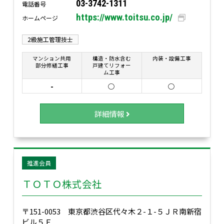
03-3742-1311
電話番号
https://www.toitsu.co.jp/
ホームページ
2級施工管理技士
マンション共用
構造・防水含む
内装・設備工事
部分修繕工事
戸建てリフォー
ム工事
-
○
○
詳細情報
推進会員
ＴＯＴＯ株式会社
〒151-0053 東京都渋谷区代々木２-１-５ＪＲ南新宿
ビル５Ｆ