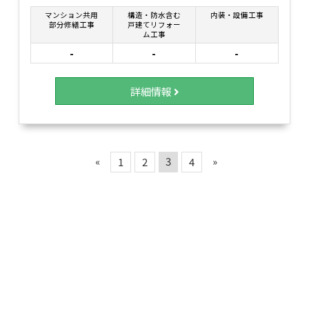
マンション共用
構造・防水含む
内装・設備工事
部分修繕工事
戸建てリフォー
ム工事
-
-
-
詳細情報
«
3
»
1
2
4