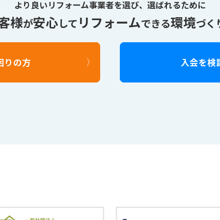
より良いリフォーム事業者を選び、
選ばれるために
客様
安心
リフォーム
環境
が
して
できる
づく
困りの方
入会を検