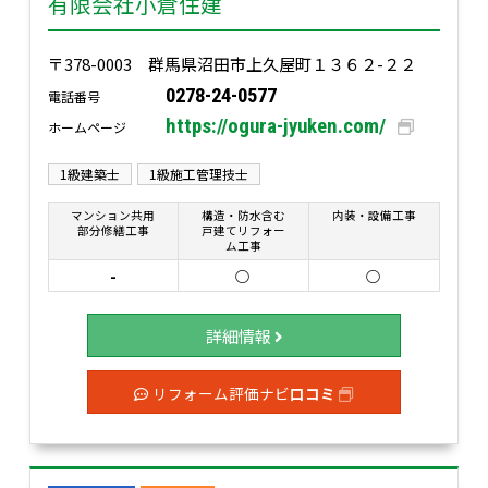
有限会社小倉住建
〒378-0003 群馬県沼田市上久屋町１３６２-２２
0278-24-0577
電話番号
https://ogura-jyuken.com/
ホームページ
1級建築士
1級施工管理技士
マンション共用
構造・防水含む
内装・設備工事
部分修繕工事
戸建てリフォー
ム工事
-
○
○
詳細情報
リフォーム評価ナビ
口コミ