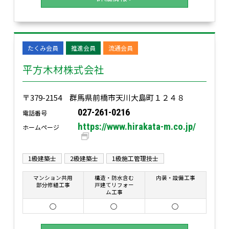
たくみ会員
推進会員
流通会員
平方木材株式会社
〒379-2154 群馬県前橋市天川大島町１２４８
027-261-0216
電話番号
https://www.hirakata-m.co.jp/
ホームページ
1級建築士
2級建築士
1級施工管理技士
マンション共用
構造・防水含む
内装・設備工事
部分修繕工事
戸建てリフォー
ム工事
○
○
○