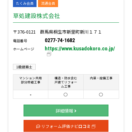
たくみ会員
流通会員
草処建設株式会社
〒376-0121 群馬県桐生市新里町新川１７１
0277-74-1682
電話番号
https://www.kusadokoro.co.jp/
ホームページ
1級建築士
マンション共用
構造・防水含む
内装・設備工事
部分修繕工事
戸建てリフォー
ム工事
-
○
○
詳細情報
リフォーム評価ナビ
口コミ