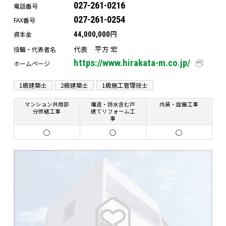
027-261-0216
電話番号
027-261-0254
FAX番号
円
資本金
44,000,000
代表 平方 宏
役職・代表者名
https://www.hirakata-m.co.jp/
ホームページ
1級建築士
2級建築士
1級施工管理技士
マンション共用部
構造・防水含む戸
内装・設備工事
分修繕工事
建てリフォーム工
事
○
○
○