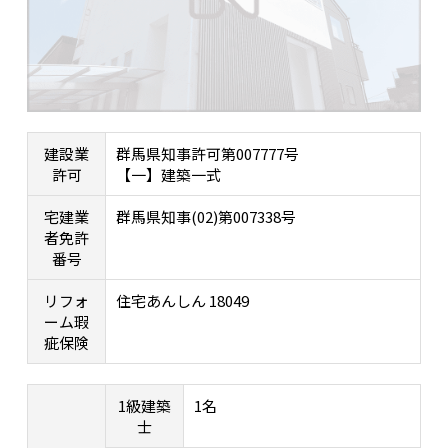
建設業
群馬県知事許可第007777号
許可
【一】建築一式
宅建業
群馬県知事(02)第007338号
者免許
番号
リフォ
住宅あんしん 18049
ーム瑕
疵保険
1級建築
1名
士