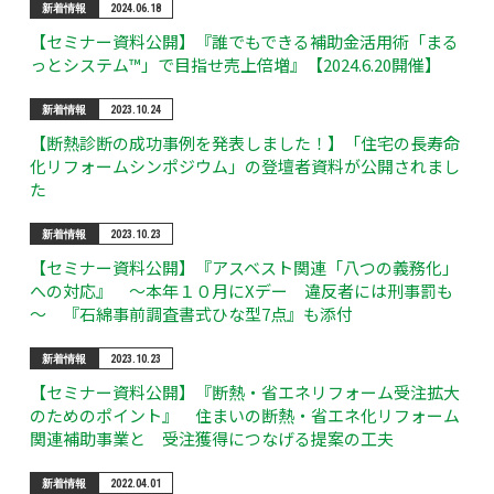
新着情報
2024.06.18
【セミナー資料公開】『誰でもできる補助金活用術「まる
っとシステム™」で目指せ売上倍増』【2024.6.20開催】
新着情報
2023.10.24
【断熱診断の成功事例を発表しました！】「住宅の長寿命
化リフォームシンポジウム」の登壇者資料が公開されまし
た
新着情報
2023.10.23
【セミナー資料公開】『アスベスト関連「八つの義務化」
への対応』 ～本年１０月にXデー 違反者には刑事罰も
～ 『石綿事前調査書式ひな型7点』も添付
新着情報
2023.10.23
【セミナー資料公開】『断熱・省エネリフォーム受注拡大
のためのポイント』 住まいの断熱・省エネ化リフォーム
関連補助事業と 受注獲得につなげる提案の工夫
新着情報
2022.04.01