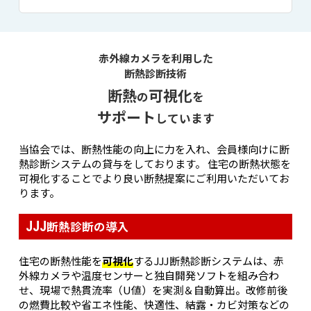
赤外線カメラを利用した
断熱診断技術
断熱
可視化
の
を
サポート
しています
当協会では、断熱性能の向上に力を入れ、会員様向けに断
熱診断システムの貸与をしております。
住宅の断熱状態を
可視化することでより良い断熱提案にご利用いただいてお
ります。
断熱診断の導入
JJJ
住宅の断熱性能を
可視化
するJJJ断熱診断システムは、赤
外線カメラや温度センサーと独自開発ソフトを組み合わ
せ、現場で熱貫流率（U値）を実測＆自動算出。改修前後
の燃費比較や省エネ性能、快適性、結露・カビ対策などの