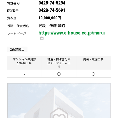
0428-74-5294
電話番号
0428-74-5691
FAX番号
円
資本金
10,000,000
代表 伊藤 昌昭
役職・代表者名
https://www.e-house.co.jp/marui
ホームページ
2級建築士
マンション共用部
構造・防水含む戸
内装・設備工事
分修繕工事
建てリフォーム工
事
-
○
○