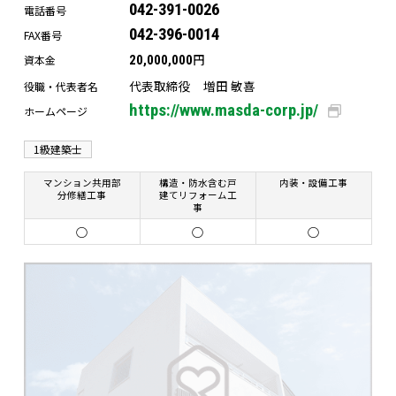
042-391-0026
電話番号
042-396-0014
FAX番号
円
資本金
20,000,000
代表取締役 増田 敏喜
役職・代表者名
https://www.masda-corp.jp/
ホームページ
1級建築士
マンション共用部
構造・防水含む戸
内装・設備工事
分修繕工事
建てリフォーム工
事
○
○
○