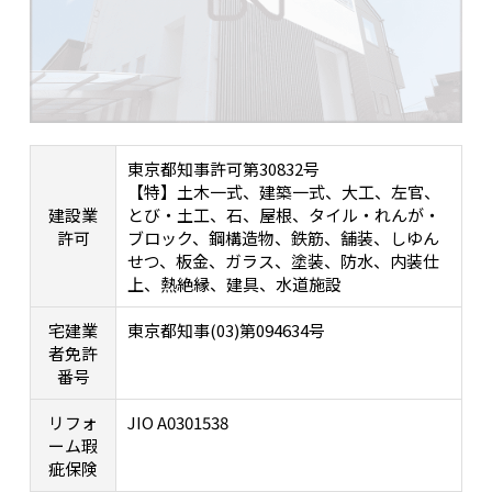
東京都知事許可第30832号
【特】土木一式、建築一式、大工、左官、
建設業
とび・土工、石、屋根、タイル・れんが・
許可
ブロック、鋼構造物、鉄筋、舗装、しゆん
せつ、板金、ガラス、塗装、防水、内装仕
上、熱絶縁、建具、水道施設
宅建業
東京都知事(03)第094634号
者免許
番号
リフォ
JIO A0301538
ーム瑕
疵保険