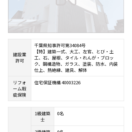
千葉県知事許可第34084号
【特】建築一式、大工、左官、とび・土
建設業
工、石、屋根、タイル・れんが・ブロッ
許可
ク、鋼構造物、ガラス、塗装、防水、内装
仕上、熱絶縁、建具、解体
リフォ
住宅保証機構 40003226
ーム瑕
疵保険
1級建築
0名
士
2級建築
0名