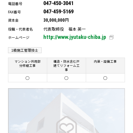
047-450-3041
電話番号
047-459-5169
FAX番号
円
資本金
30,000,000
代表取締役 福本 英一
役職・代表者名
http://www.jyutaku-chiba.jp
ホームページ
1級施工管理技士
マンション共用部
構造・防水含む戸
内装・設備工事
分修繕工事
建てリフォーム工
事
○
○
○