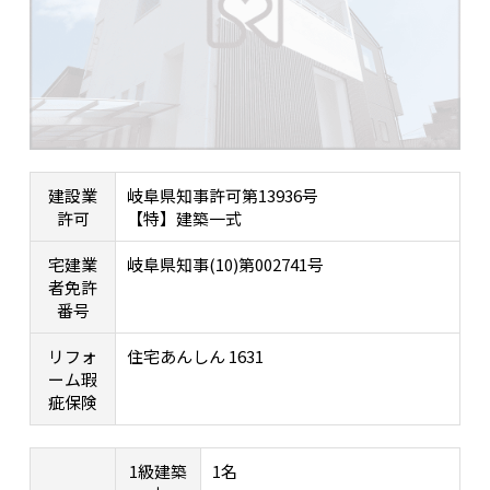
建設業
岐阜県知事許可第13936号
許可
【特】建築一式
宅建業
岐阜県知事(10)第002741号
者免許
番号
リフォ
住宅あんしん 1631
ーム瑕
疵保険
1級建築
1名