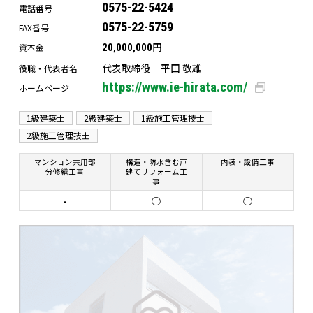
0575-22-5424
電話番号
0575-22-5759
FAX番号
円
資本金
20,000,000
代表取締役 平田 敬雄
役職・代表者名
https://www.ie-hirata.com/
ホームページ
1級建築士
2級建築士
1級施工管理技士
2級施工管理技士
マンション共用部
構造・防水含む戸
内装・設備工事
分修繕工事
建てリフォーム工
事
-
○
○