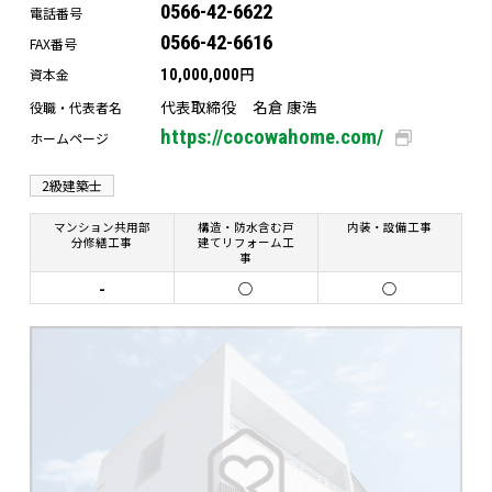
0566-42-6622
電話番号
0566-42-6616
FAX番号
円
資本金
10,000,000
代表取締役 名倉 康浩
役職・代表者名
https://cocowahome.com/
ホームページ
2級建築士
マンション共用部
構造・防水含む戸
内装・設備工事
分修繕工事
建てリフォーム工
事
-
○
○