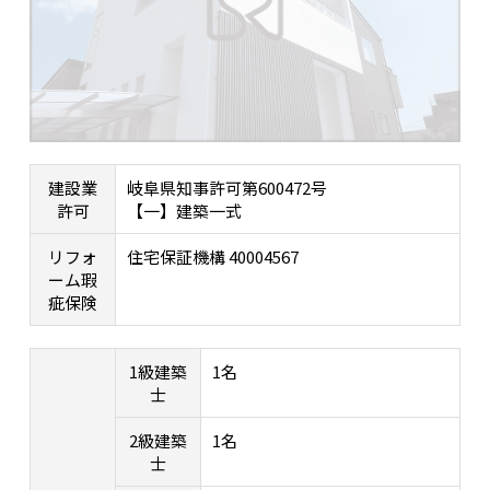
建設業
岐阜県知事許可第600472号
許可
【一】建築一式
リフォ
住宅保証機構 40004567
ーム瑕
疵保険
1級建築
1名
士
2級建築
1名
士