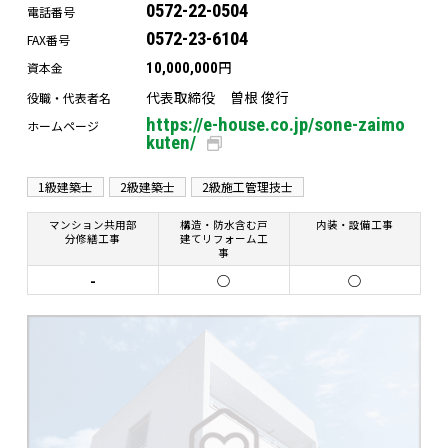
0572-22-0504
電話番号
0572-23-6104
FAX番号
円
資本金
10,000,000
代表取締役 曽根 俊行
役職・代表者名
https://e-house.co.jp/sone-zaimo
ホームページ
kuten/
1級建築士
2級建築士
2級施工管理技士
マンション共用部
構造・防水含む戸
内装・設備工事
分修繕工事
建てリフォーム工
事
-
○
○