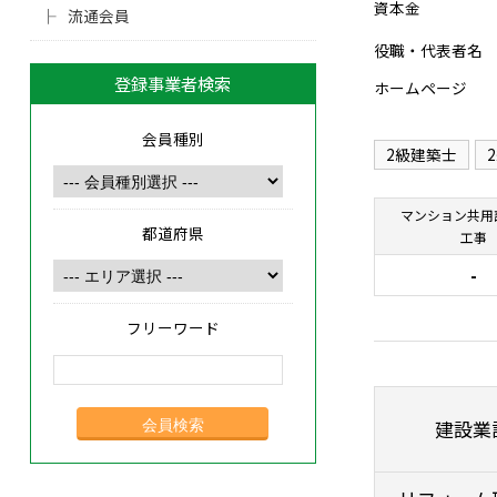
資本金
流通会員
役職・代表者名
登録事業者検索
ホームページ
会員種別
2級建築士
マンション共用
都道府県
工事
-
フリーワード
建設業