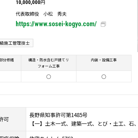
円
10,000,000
代表取締役 小松 秀夫
https://www.sosei-kogyo.com/
2級施工管理技士
部分修繕
構造・防水含む戸建てリ
内装・設備工事
フォーム工事
○
○
長野県知事許可第1485号
許可
【一】土木一式、建築一式、とび・土工、石