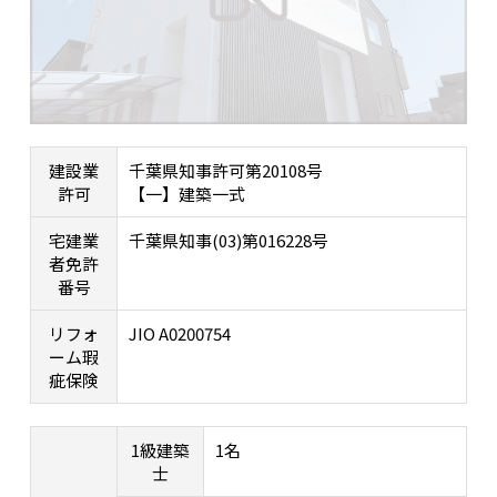
建設業
千葉県知事許可第20108号
許可
【一】建築一式
宅建業
千葉県知事(03)第016228号
者免許
番号
リフォ
JIO A0200754
ーム瑕
疵保険
1級建築
1名
士