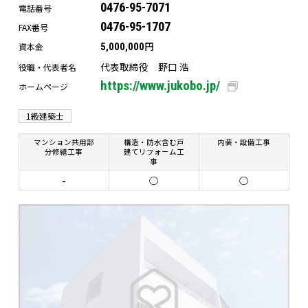
0476-95-7071
電話番号
0476-95-1707
FAX番号
円
資本金
5,000,000
代表取締役 野口 浩
役職・代表者名
https://www.jukobo.jp/
ホームページ
1級建築士
マンション共用部
構造・防水含む戸
内装・設備工事
分修繕工事
建てリフォーム工
事
-
○
○