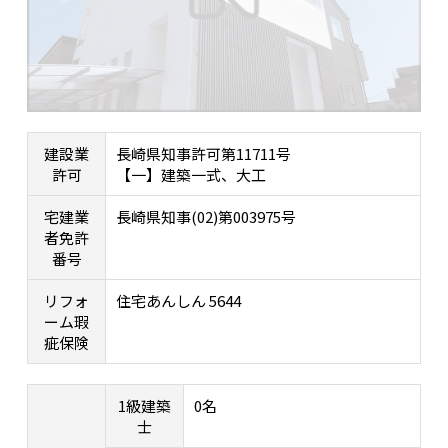
建設業
長崎県知事許可第11711号
許可
【一】建築一式、大工
宅建業
長崎県知事(02)第003975号
者免許
番号
リフォ
住宅あんしん 5644
ーム瑕
疵保険
1級建築
0名
士