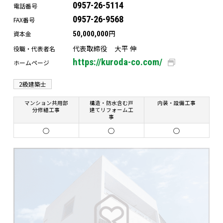
0957-26-5114
電話番号
0957-26-9568
FAX番号
円
資本金
50,000,000
代表取締役 大平 伸
役職・代表者名
https://kuroda-co.com/
ホームページ
2級建築士
マンション共用部
構造・防水含む戸
内装・設備工事
分修繕工事
建てリフォーム工
事
○
○
○