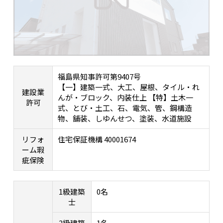
福島県知事許可第9407号
【一】建築一式、大工、屋根、タイル・れ
建設業
んが・ブロック、内装仕上 【特】土木一
許可
式、とび・土工、石、電気、管、鋼構造
物、舗装、しゆんせつ、塗装、水道施設
リフォ
住宅保証機構 40001674
ーム瑕
疵保険
1級建築
0名
士
2級建築
1名