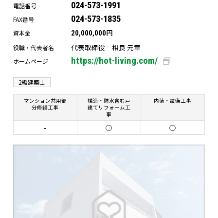
024-573-1991
電話番号
024-573-1835
FAX番号
円
資本金
20,000,000
代表取締役 相良 元章
役職・代表者名
https://hot-living.com/
ホームページ
2級建築士
マンション共用部
構造・防水含む戸
内装・設備工事
分修繕工事
建てリフォーム工
事
-
○
○