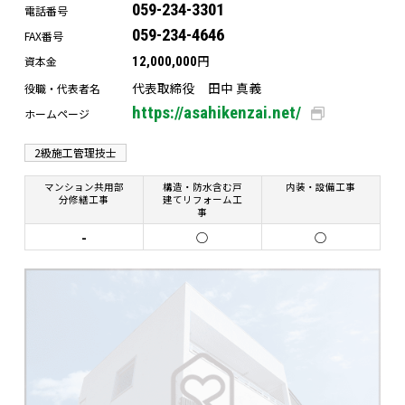
059-234-3301
電話番号
059-234-4646
FAX番号
円
資本金
12,000,000
代表取締役 田中 真義
役職・代表者名
https://asahikenzai.net/
ホームページ
2級施工管理技士
マンション共用部
構造・防水含む戸
内装・設備工事
分修繕工事
建てリフォーム工
事
-
○
○