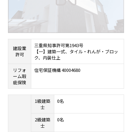
三重県知事許可第1943号
建設業
【一】建築一式、タイル・れんが・ブロッ
許可
ク、内装仕上
リフォ
住宅保証機構 40004680
ーム瑕
疵保険
1級建築
0名
士
2級建築
0名
士