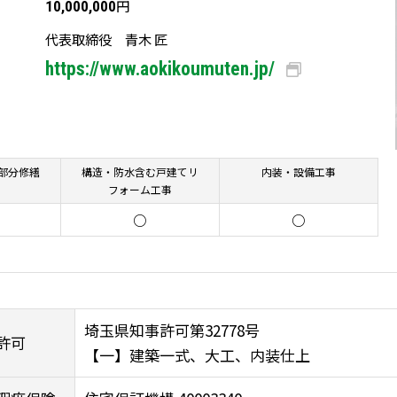
円
10,000,000
代表取締役 青木 匠
https://www.aokikoumuten.jp/
部分修繕
構造・防水含む戸建てリ
内装・設備工事
フォーム工事
○
○
埼玉県知事許可第32778号
許可
【一】建築一式、大工、内装仕上