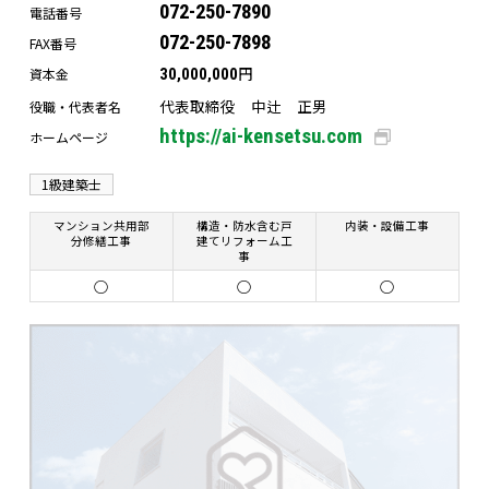
072-250-7890
電話番号
072-250-7898
FAX番号
円
資本金
30,000,000
代表取締役 中辻 正男
役職・代表者名
https://ai-kensetsu.com
ホームページ
1級建築士
マンション共用部
構造・防水含む戸
内装・設備工事
分修繕工事
建てリフォーム工
事
○
○
○