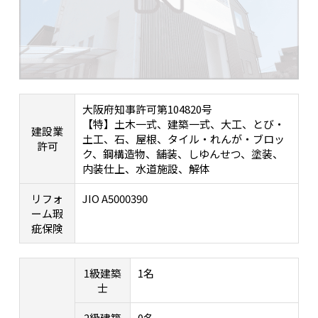
大阪府知事許可第104820号
【特】土木一式、建築一式、大工、とび・
建設業
土工、石、屋根、タイル・れんが・ブロッ
許可
ク、鋼構造物、舗装、しゆんせつ、塗装、
内装仕上、水道施設、解体
リフォ
JIO A5000390
ーム瑕
疵保険
1級建築
1名
士
2級建築
0名