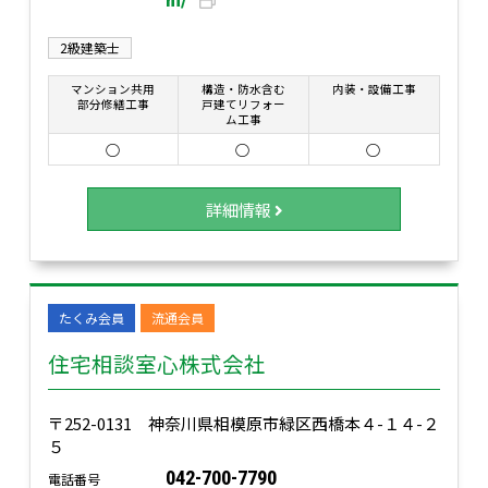
m/
2級建築士
マンション共用
構造・防水含む
内装・設備工事
部分修繕工事
戸建てリフォー
ム工事
○
○
○
詳細情報
たくみ会員
流通会員
住宅相談室心株式会社
〒252-0131 神奈川県相模原市緑区西橋本４-１４-２
５
042-700-7790
電話番号