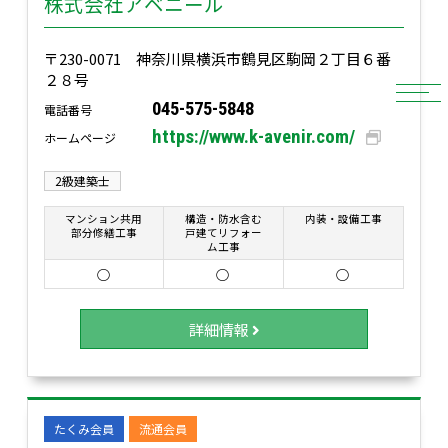
株式会社アベニール
〒230-0071 神奈川県横浜市鶴見区駒岡２丁目６番
２８号
045-575-5848
電話番号
https://www.k-avenir.com/
ホームページ
2級建築士
マンション共用
構造・防水含む
内装・設備工事
部分修繕工事
戸建てリフォー
ム工事
○
○
○
詳細情報
たくみ会員
流通会員