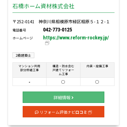
石橋ホーム資材株式会社
〒252-0141 神奈川県相模原市緑区相原５-１２-１
042-773-0125
電話番号
https://www.reform-rockey.jp/
ホームページ
2級建築士
マンション共用
構造・防水含む
内装・設備工事
部分修繕工事
戸建てリフォー
ム工事
-
○
○
詳細情報
リフォーム評価ナビ
口コミ