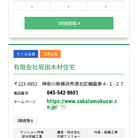
-
-
-
詳細情報
たくみ会員
流通会員
有限会社坂田木材住宅
〒223-0052 神奈川県横浜市港北区綱島東４-１-２７
045-542-8651
電話番号
https://www.sakatamokuzai.c
ホームページ
o.jp/
2級建築士
マンション共用
構造・防水含む
内装・設備工事
部分修繕工事
戸建てリフォー