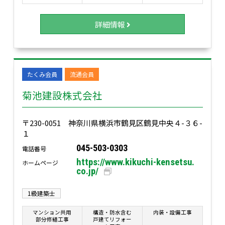
詳細情報
たくみ会員
流通会員
菊池建設株式会社
〒230-0051 神奈川県横浜市鶴見区鶴見中央４-３６-
１
045-503-0303
電話番号
https://www.kikuchi-kensetsu.
ホームページ
co.jp/
1級建築士
マンション共用
構造・防水含む
内装・設備工事
部分修繕工事
戸建てリフォー