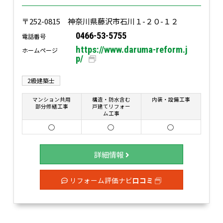
〒252-0815 神奈川県藤沢市石川１-２０-１２
0466-53-5755
電話番号
https://www.daruma-reform.j
ホームページ
p/
2級建築士
マンション共用
構造・防水含む
内装・設備工事
部分修繕工事
戸建てリフォー
ム工事
○
○
○
詳細情報
リフォーム評価ナビ
口コミ