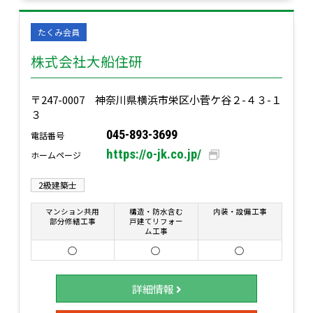
たくみ会員
株式会社大船住研
〒247-0007 神奈川県横浜市栄区小菅ケ谷２-４３-１
３
045-893-3699
電話番号
https://o-jk.co.jp/
ホームページ
2級建築士
マンション共用
構造・防水含む
内装・設備工事
部分修繕工事
戸建てリフォー
ム工事
○
○
○
詳細情報