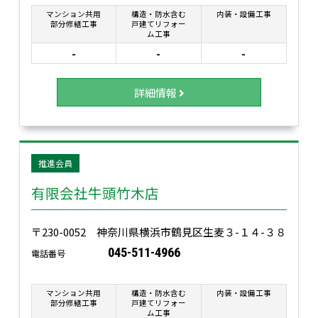
マンション共用
構造・防水含む
内装・設備工事
部分修繕工事
戸建てリフォー
ム工事
-
-
-
詳細情報
推進会員
有限会社牛頭竹木店
〒230-0052 神奈川県横浜市鶴見区生麦３-１４-３８
045-511-4966
電話番号
マンション共用
構造・防水含む
内装・設備工事
部分修繕工事
戸建てリフォー
ム工事