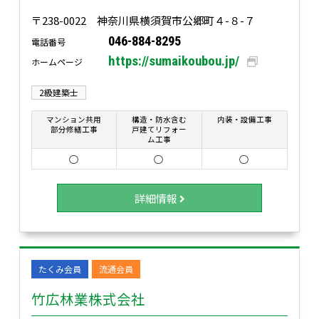
〒238-0022 神奈川県横須賀市公郷町４-８-７
046-884-8295
電話番号
https://sumaikoubou.jp/
ホームページ
2級建築士
マンション共用
構造・防水含む
内装・設備工事
部分修繕工事
戸建てリフォー
ム工事
○
○
○
詳細情報
たくみ会員
流通会員
竹広林業株式会社