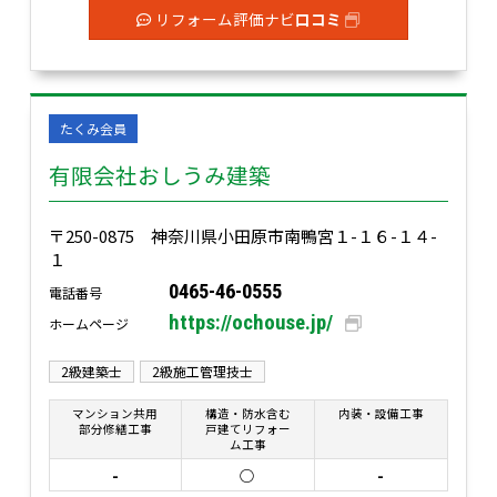
リフォーム評価ナビ
口コミ
たくみ会員
有限会社おしうみ建築
〒250-0875 神奈川県小田原市南鴨宮１-１６-１４-
１
0465-46-0555
電話番号
https://ochouse.jp/
ホームページ
2級建築士
2級施工管理技士
マンション共用
構造・防水含む
内装・設備工事
部分修繕工事
戸建てリフォー
ム工事
-
○
-